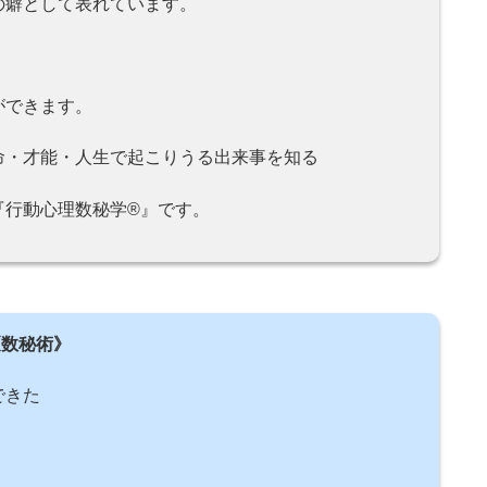
の癖として表れています。
ができます。
命・才能・人生で起こりうる出来事を知る
行動心理数秘学®️』です。
《数秘術》
できた