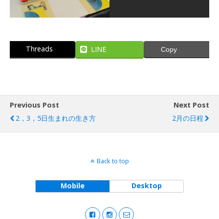
Threads
LINE
Copy
Previous Post
Next Post
2，3，5日生まれの生き方
2月の日程
Back to top
Mobile
Desktop