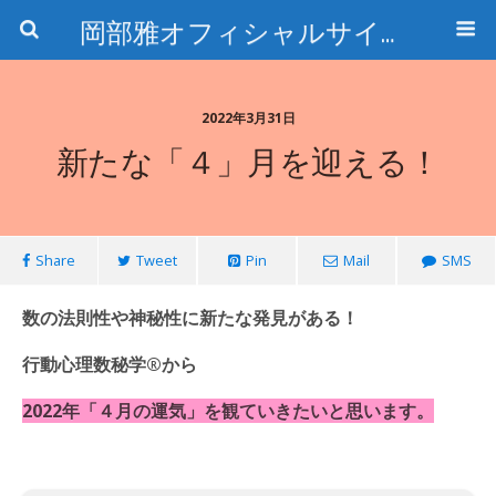
岡部雅オフィシャルサイト〜石の魅惑と数字のトリコ〜
2022年3月31日
新たな「４」月を迎える！
Share
Tweet
Pin
Mail
SMS
数の法則性や神秘性に新たな発見がある！
行動心理数秘学®️から
2022年「４
月の運気」を
観ていきたいと思います。