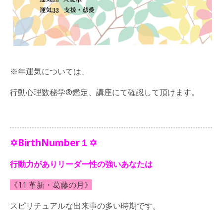
※年運気については、
行動心理数秘学®鑑定、講座にて確認して頂けます。
✡BirthNumber１✡
行動力がありリーダー性の強いあなたは
《11 革新・葛藤の月》
スピリチュアルな出来事の多い時期です。