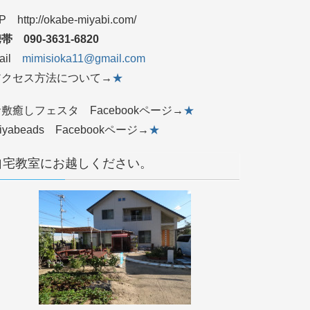
P http://okabe-miyabi.com/
帯 090‐3631‐6820
ail
mimisioka11@gmail.com
アクセス方法について→
★
敷癒しフェスタ Facebookページ→
★
iyabeads Facebookページ→
★
自宅教室にお越しください。