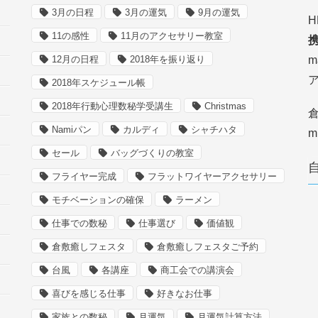
3月の日程
3月の運気
9月の運気
H
11の感性
11月のアクセサリー教室
携
12月の日程
2018年を振り返り
m
2018年スケジュール帳
2018年行動心理数秘学受講生
Christmas
倉
Namiパン
カルディ
シャチハタ
m
セール
バッグづくりの教室
フライヤー完成
フラットワイヤーアクセサリー
モチベーションの確保
ラーメン
仕事での数秘
仕事選び
価値観
倉敷癒しフェスタ
倉敷癒しフェスタご予約
台風
各講座
商工会での講演会
喜びを感じる仕事
好きなお仕事
家族との数秘
月運気
月運気計算方法