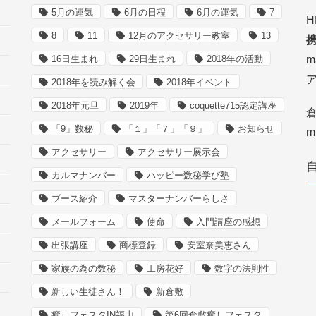
5月の運気
6月の日程
6月の運気
7
H
8
11
12月のアクセサリー教室
13
携
16日生まれ
29日生まれ
2018年の活動
m
2018年を読み解く会
2018年イベント
2018年元旦
2019年
coquette715認定講座
倉
「9」数秘
「１」「７」「９」
お知らせ
m
アクセサリー
アクセサリー展示会
カルマナンバー
ハッピー数秘学び塾
ブース紹介
マスターナンバーらしさ
メールフォーム
使命
入門講座の感想
出張講座
商標登録
安室奈美恵さん
家族の為の数秘
工房花好
数字の法則性
新しい生徒さん！
新倉敷
癒しフェスタIN福山
第6回倉敷癒しフェスタ