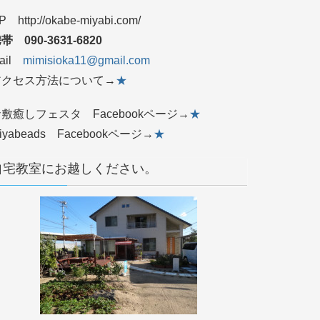
P http://okabe-miyabi.com/
帯 090‐3631‐6820
ail
mimisioka11@gmail.com
アクセス方法について→
★
敷癒しフェスタ Facebookページ→
★
iyabeads Facebookページ→
★
自宅教室にお越しください。