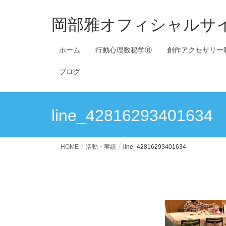
岡部雅オフィシャルサ
ホーム
行動心理数秘学Ⓡ
創作アクセサリー
ブログ
line_42816293401634
HOME
活動・実績
line_42816293401634