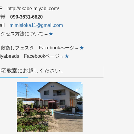
P http://okabe-miyabi.com/
帯 090‐3631‐6820
ail
mimisioka11@gmail.com
アクセス方法について→
★
敷癒しフェスタ Facebookページ→
★
iyabeads Facebookページ→
★
自宅教室にお越しください。