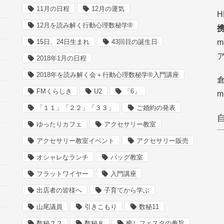
11月の日程
12月の運気
H
12月を読み解く行動心理数秘学®
携
15日、24日生まれ
43回目の誕生日
m
2018年1月の日程
2018年を読み解く会＋行動心理数秘学®入門講座
倉
FMくらしき
U2
「6」
m
「１１」「２２」「３３」
ご婚約の発表
ゆったりカフェ
アクセサリー教室
アクセサリー教室イベント
アクセサリー販売
オシャレなランチ
バッグ教室
フラットワイヤー
入門講座
出店者の皆様へ
子育てから学ぶ
山尾議員
引きこもり
数秘11
数秘２２
数秘８
癒しフェスタの趣旨