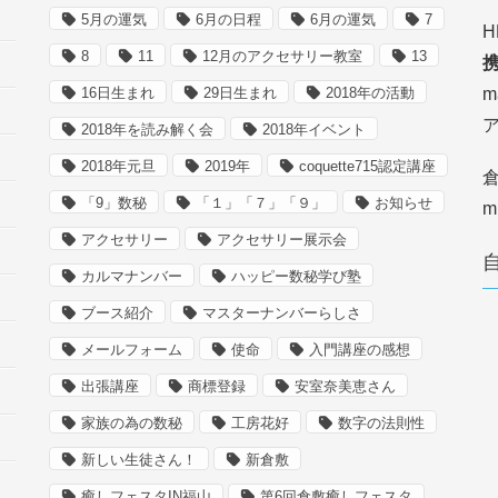
5月の運気
6月の日程
6月の運気
7
H
8
11
12月のアクセサリー教室
13
携
16日生まれ
29日生まれ
2018年の活動
m
2018年を読み解く会
2018年イベント
2018年元旦
2019年
coquette715認定講座
倉
「9」数秘
「１」「７」「９」
お知らせ
m
アクセサリー
アクセサリー展示会
カルマナンバー
ハッピー数秘学び塾
ブース紹介
マスターナンバーらしさ
メールフォーム
使命
入門講座の感想
出張講座
商標登録
安室奈美恵さん
家族の為の数秘
工房花好
数字の法則性
新しい生徒さん！
新倉敷
癒しフェスタIN福山
第6回倉敷癒しフェスタ