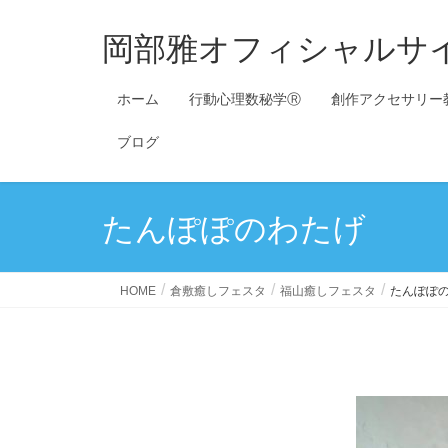
岡部雅オフィシャルサ
ホーム
行動心理数秘学Ⓡ
創作アクセサリー
ブログ
たんぽぽのわたげ
HOME
倉敷癒しフェスタ
福山癒しフェスタ
たんぽぽ