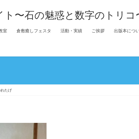
イト〜石の魅惑と数字のトリコ
教室
倉敷癒しフェスタ
活動・実績
ご挨拶
出版本につ
のわたげ