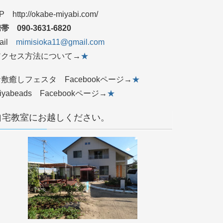
P http://okabe-miyabi.com/
帯 090‐3631‐6820
ail
mimisioka11@gmail.com
アクセス方法について→
★
敷癒しフェスタ Facebookページ→
★
iyabeads Facebookページ→
★
自宅教室にお越しください。