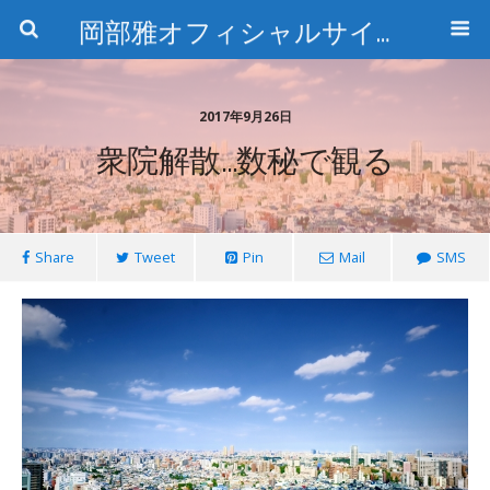
岡部雅オフィシャルサイト〜石の魅惑と数字のトリコ〜
2017年9月26日
衆院解散…数秘で観る
Share
Tweet
Pin
Mail
SMS