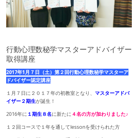
行動心理数秘学マスターアドバイザー
取得講座
2017年1月７日（土）第２回行動心理数秘学マスターア
ドバイザー認定講座
１月７日に２０１７年の初教室となり、
マスターアドバ
イザー２期生
が誕生！
2016年に
１期生８名
に新たに
４名の方が加わりました♪
１２回コースで１年を通してlessonを受けられた方