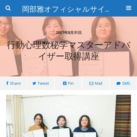
岡部雅オフィシャルサイト〜石の魅惑と数字のトリコ〜
2017年8月31日
行動心理数秘学マスターアドバ
イザー取得講座
Share
Tweet
Pin
Mail
SMS