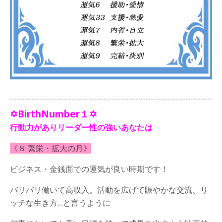
✡BirthNumber１✡
行動力がありリーダー性の強いあなたは
《８ 繁栄・拡大の月》
ビジネス・金銭面での運気が良い時期です！
バリバリ働いて高収入。活動を広げて賑やかな交流、リ
ッチな生き方…と言うように