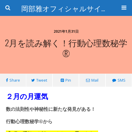
岡部雅オフィシャルサイト〜石の魅惑と数字のトリコ〜
2021年1月31日
2月を読み解く！行動心理数秘学
®
Share
Tweet
Pin
Mail
SMS
２月の月運気
数の法則性や神秘性に新たな発見がある！
行動心理数秘学®️から