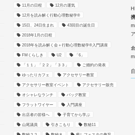
11月の日程
12月の運気
H
12月を読み解く行動心理数秘学®
携
15日、24日生まれ
43回目の誕生日
m
2018年1月の日程
2018年を読み解く会＋行動心理数秘学®入門講座
倉
FMくらしき
U2
「6」
m
「１１」「２２」「３３」
ご婚約の発表
ゆったりカフェ
アクセサリー教室
アクセサリー教室イベント
アクセサリー販売
オシャレなランチ
バッグ教室
フラットワイヤー
入門講座
出店者の皆様へ
子育てから学ぶ
山尾議員
引きこもり
数秘11
数秘２２
数秘８
癒しフェスタの趣旨