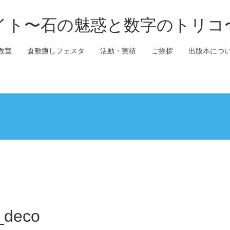
イト〜石の魅惑と数字のトリコ
教室
倉敷癒しフェスタ
活動・実績
ご挨拶
出版本につ
_deco