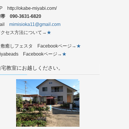
P http://okabe-miyabi.com/
帯 090‐3631‐6820
ail
mimisioka11@gmail.com
アクセス方法について→
★
敷癒しフェスタ Facebookページ→
★
iyabeads Facebookページ→
★
自宅教室にお越しください。